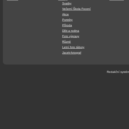
Svatby
Večerní Škola Focení
Akce
Portréty
Příroda
Děti a rodina
Foto výpravy
Různé
Letní foto tábory
Jacek-fotograf
Redakční systé